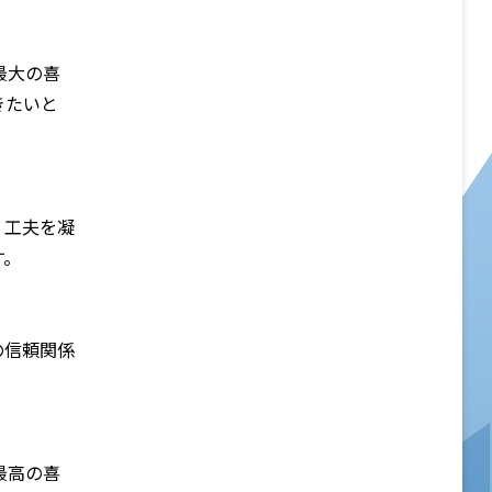
最大の喜
きたいと
、工夫を凝
す。
の信頼関係
最高の喜