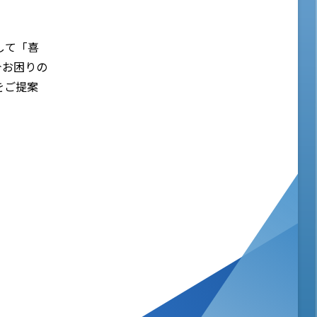
して「喜
今お困りの
をご提案