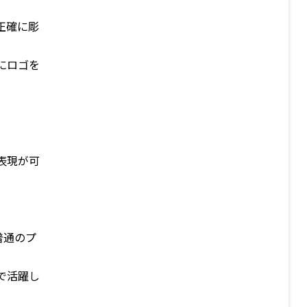
正確に彫
にロゴを
。
表現が可
普通のプ
で活躍し