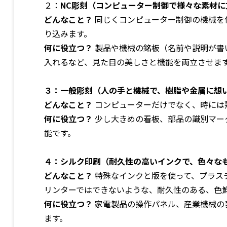
２：
NC
彫刻（コンピューター制御で様々な素材に
どんなこと？
同じくコンピューター制御の機械を
り込みます。
何に役立つ？
製品や機械の銘板（名前や説明が書
入れるなど、見た目の美しさと機能を両立させま
３：一般彫刻（人の手と機械で、樹脂や金属に想
どんなこと？
コンピューターだけでなく、時には
何に役立つ？
少し大きめの看板、部品の識別マー
能です。
４：シルク印刷（耐久性の高いインクで、色々な
どんなこと？
特殊なインクと版を使って、プラス
リンターではできないような、耐久性のある、色
何に役立つ？
家電製品の操作パネル、産業機械の
ます。