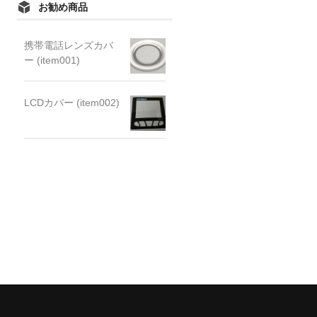
お勧め商品
携帯電話レンズカバ
ー (item001)
LCDカバー (item002)