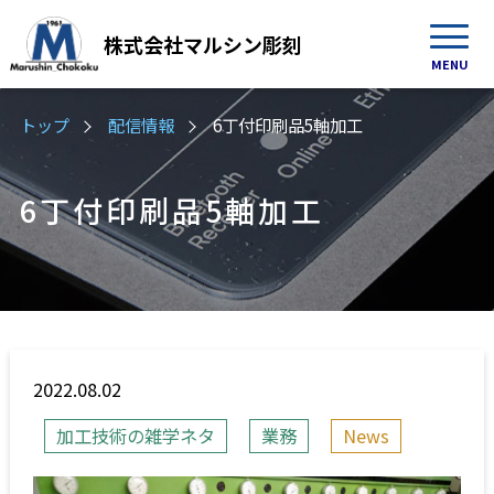
株式会社
マルシン彫刻
MENU
トップ
配信情報
6丁付印刷品5軸加工
6丁付印刷品5軸加工
2022.08.02
加工技術の雑学ネタ
業務
News