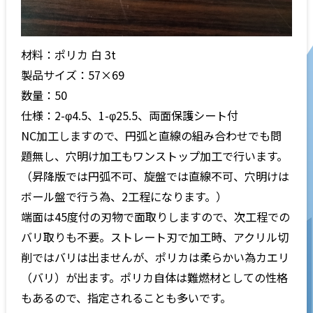
材料：ポリカ 白 3t
製品サイズ：57×69
数量：50
仕様：2-φ4.5、1-φ25.5、両面保護シート付
NC加工しますので、円弧と直線の組み合わせでも問
題無し、穴明け加工もワンストップ加工で行います。
（昇降版では円弧不可、旋盤では直線不可、穴明けは
ボール盤で行う為、2工程になります。）
端面は45度付の刃物で面取りしますので、次工程での
バリ取りも不要。ストレート刃で加工時、アクリル切
削ではバリは出ませんが、ポリカは柔らかい為カエリ
（バリ）が出ます。ポリカ自体は難燃材としての性格
もあるので、指定されることも多いです。