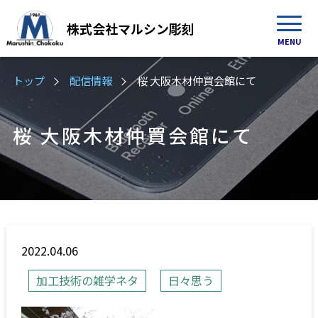
株式会社
マルシン彫刻
MENU
トップ
配信情報
桜 大阪木材仲買会館にて
桜 大阪木材仲買会館にて
2022.04.06
加工技術の雑学ネタ
日々思う