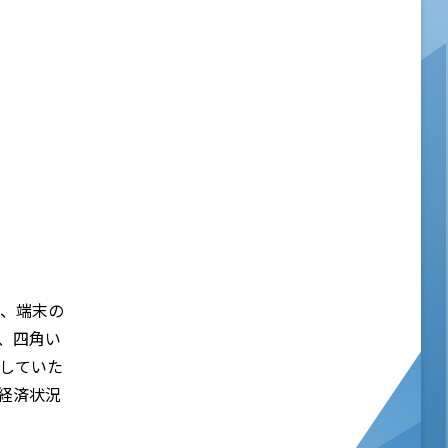
た、端末の
、四角い
をしていた
経済状況