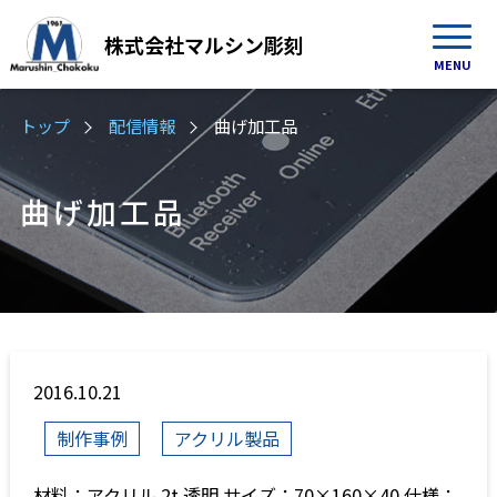
株式会社
マルシン彫刻
MENU
トップ
配信情報
曲げ加工品
曲げ加工品
2016.10.21
制作事例
アクリル製品
材料：アクリル 2t 透明 サイズ：70×160×40 仕様：